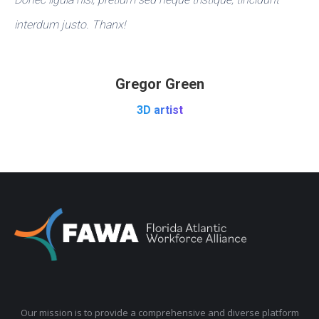
interdum justo. Thanx!
Gregor Green
3D artist
Our mission is to provide a comprehensive and diverse platform