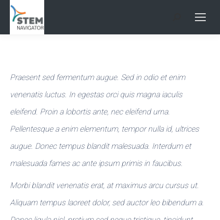
Search:
Praesent sed fermentum augue. Sed in odio et enim
venenatis luctus. In egestas orci quis magna iaculis
eleifend. Proin a lobortis ante, nec eleifend urna.
Pellentesque a enim elementum, tempor nulla id, ultrices
augue. Donec tempus blandit malesuada. Interdum et
malesuada fames ac ante ipsum primis in faucibus.
Morbi blandit venenatis erat, at maximus arcu cursus ut.
Aliquam tempus laoreet dolor, sed auctor leo bibendum a.
Donec ligula nisl, pretium sed neque tristique, tincidunt